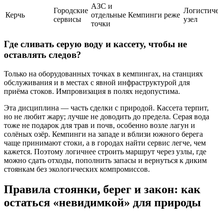
АЗС и
Городские
Логистич
Керчь
отдельные
Кемпинги реже
сервисы
узел
точки
Где сливать серую воду и кассету, чтобы не
оставлять следов?
Только на оборудованных точках в кемпингах, на станциях
обслуживания и в местах с явной инфраструктурой для
приёма стоков. Импровизация в полях недопустима.
Эта дисциплина — часть сделки с природой. Кассета терпит,
но не любит жару; лучше не доводить до предела. Серая вода
тоже не подарок для трав и почв, особенно возле лагун и
солёных озёр. Кемпинги на западе и вблизи южного берега
чаще принимают стоки, а в городах найти сервис легче, чем
кажется. Поэтому логичнее строить маршрут через узлы, где
можно сдать отходы, пополнить запасы и вернуться к диким
стоянкам без экологических компромиссов.
Правила стоянки, берег и закон: как
остаться «невидимкой» для природы