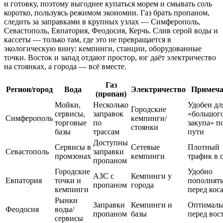
и готовку, поэтому выгоднее купаться морем и смывать соль
коротко, пользуясь режимом экономии. Газ брать пропаном,
следить за заправками в крупных узлах — Симферополь,
Севастополь, Евпатория, Феодосия, Керчь. Слив серой воды и
кассеты — только там, где это не превращается в
экологическую вину: кемпинги, станции, оборудованные
точки. Восток и запад отдают простор, юг даёт электричество
на стоянках, а города — всё вместе.
Газ
Регион/город
Вода
Электричество
Примеч
(пропан)
Мойки,
Несколько
Удобен дл
Городские
сервисы,
заправок
«большог
Симферополь
кемпинги/
торговые
по
закупа» п
стоянки
базы
трассам
пути
Доступны
Сервисы в
Сетевые
Плотный
Севастополь
заправки
промзонах
кемпинги
трафик в 
пропаном
Городские
Удобно
АЗС с
Кемпинги у
Евпатория
точки и
пополнят
пропаном
города
кемпинги
перед кос
Рынки
Заправки
Кемпинги и
Оптималь
Феодосия
воды/
пропаном
базы
перед вос
сервисы