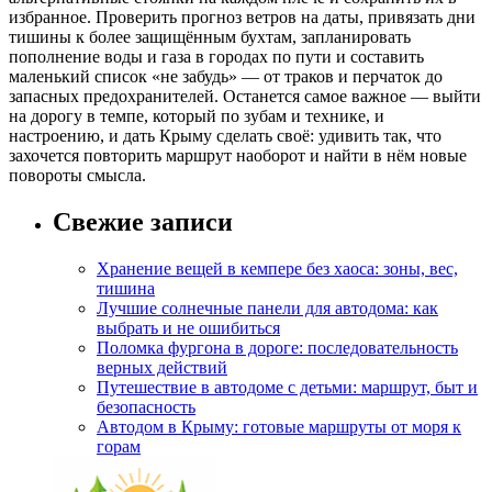
избранное. Проверить прогноз ветров на даты, привязать дни
тишины к более защищённым бухтам, запланировать
пополнение воды и газа в городах по пути и составить
маленький список «не забудь» — от траков и перчаток до
запасных предохранителей. Останется самое важное — выйти
на дорогу в темпе, который по зубам и технике, и
настроению, и дать Крыму сделать своё: удивить так, что
захочется повторить маршрут наоборот и найти в нём новые
повороты смысла.
Свежие записи
Хранение вещей в кемпере без хаоса: зоны, вес,
тишина
Лучшие солнечные панели для автодома: как
выбрать и не ошибиться
Поломка фургона в дороге: последовательность
верных действий
Путешествие в автодоме с детьми: маршрут, быт и
безопасность
Автодом в Крыму: готовые маршруты от моря к
горам