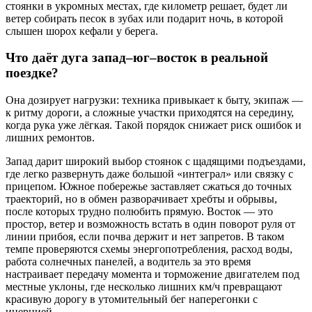
стоянки в укромных местах, где километр решает, будет ли
ветер собирать песок в зубах или подарит ночь, в которой
слышен шорох кефали у берега.
Что даёт дуга запад–юг–восток в реальной
поездке?
Она дозирует нагрузки: техника привыкает к быту, экипаж —
к ритму дороги, а сложные участки приходятся на середину,
когда рука уже лёгкая. Такой порядок снижает риск ошибок и
лишних ремонтов.
Запад дарит широкий выбор стоянок с щадящими подъездами,
где легко развернуть даже большой «интеграл» или связку с
прицепом. Южное побережье заставляет сжаться до точных
траекторий, но в обмен разворачивает хребты и обрывы,
после которых трудно полюбить прямую. Восток — это
простор, ветер и возможность встать в один поворот руля от
линии прибоя, если почва держит и нет запретов. В таком
темпе проверяются схемы энергопотребления, расход воды,
работа солнечных панелей, а водитель за это время
настраивает передачу момента и торможение двигателем под
местные уклоны, где несколько лишних км/ч превращают
красивую дорогу в утомительный бег наперегонки с
инерцией.