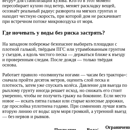
ветру» для стабилизации кузова. Кто-то в этот момент
пересобирает кухню под ветер, меняет раскладку вещей,
осознаёт реальный радиус разворота на мягких грунтах и
находит честную скорость, при которой дом не раскачивает
при встречном потоке микровоздуха от моря.
Где ночевать у воды без риска застрять?
На западном побережье безопаснее выбирать площадки с
плотной галькой, твёрдым ПГС или утрамбованным грунтом
у съездов, а вдоль чистого песка — держаться ближе к въезду
и проверенным следам. После дождя — только твёрдая
основа.
Работает правило «полминуты ногами — часам без трактора»:
сначала пройти десяток метров, оценить слой песка и
плотность, затем уже спускать колёса. Давление для выезда по
рыхлому грунту иногда решает исход, но снижать его стоит
умеренно, чтобы не получить грыжу на боковине. Если место
новое — искать пятна гальки или старые колесные дорожки,
где прослойка уплотнена годами. При сомнениях лучше взять
вторую линию от воды: шум моря громкий, а утренний выезд
— без нервов и рывков.
Ограничен
Покрытие
Вода/