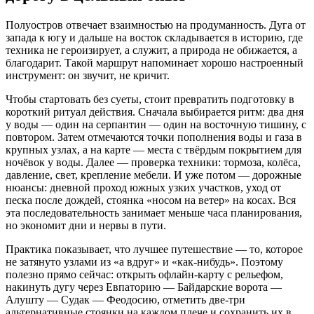
Полуостров отвечает взаимностью на продуманность. Дуга от
запада к югу и дальше на восток складывается в историю, где
техника не героизирует, а служит, а природа не обижается, а
благодарит. Такой маршрут напоминает хорошо настроенный
инструмент: он звучит, не кричит.
Чтобы стартовать без суеты, стоит превратить подготовку в
короткий ритуал действия. Сначала выбирается ритм: два дня
у воды — один на серпантин — один на восточную тишину, с
повтором. Затем отмечаются точки пополнения воды и газа в
крупных узлах, а на карте — места с твёрдым покрытием для
ночёвок у воды. Далее — проверка техники: тормоза, колёса,
давление, свет, крепление мебели. И уже потом — дорожные
нюансы: дневной проход южных узких участков, уход от
песка после дождей, стоянка «носом на ветер» на косах. Вся
эта последовательность занимает меньше часа планирования,
но экономит дни и нервы в пути.
Практика показывает, что лучшее путешествие — то, которое
не затянуто узлами из «а вдруг» и «как-нибудь». Поэтому
полезно прямо сейчас: открыть офлайн-карту с рельефом,
накинуть дугу через Евпаторию — Байдарские ворота —
Алушту — Судак — Феодосию, отметить две-три
альтернативные стоянки на каждом плече и сохранить их в