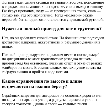
Логика такая: дикие стоянки на западе и востоке, пополнение
в городах или кемпингах на подскоке, снова выход в тишину.
Газ берут пропаном, воду — из проверенных точек, слив —
только там, где это экологично. Тогда «полевой» режим
перестаёт быть подвигом и становится управляемой рутиной.
Нужен ли полный привод для кос и грунтовок?
Нет, но он добавляет спокойствия. На большинстве подъездов
достаточно клиренса, аккуратности и разумного давления в
шинах.
Полный привод выручает на рыхлом песке и после дождей,
но дисциплина важнее трансмиссии: разведка пешком,
прямой заезд без остановок, плавный старт и отказ от резких
манёвров на месте. В сомнительных местах лучше встать на
твёрдую линию и пройти к воде ногами.
Какие ограничения по высоте и длине
встречаются на южном берегу?
Серьёзных запретов для автодомов на основных дорогах нет,
но карманы парковок узкие, а радиусы виражей и уклоны
требуют точности. Длина и свесы — главные риски.