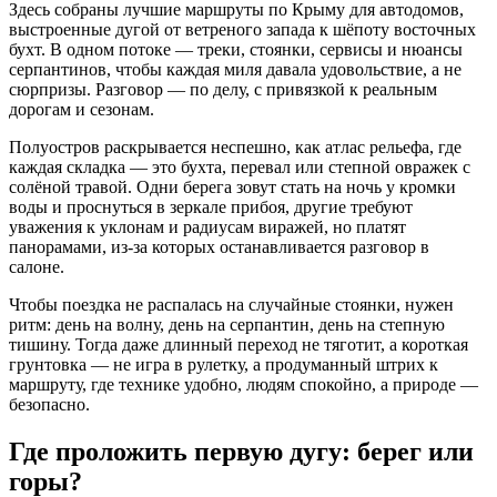
Здесь собраны лучшие маршруты по Крыму для автодомов,
выстроенные дугой от ветреного запада к шёпоту восточных
бухт. В одном потоке — треки, стоянки, сервисы и нюансы
серпантинов, чтобы каждая миля давала удовольствие, а не
сюрпризы. Разговор — по делу, с привязкой к реальным
дорогам и сезонам.
Полуостров раскрывается неспешно, как атлас рельефа, где
каждая складка — это бухта, перевал или степной овражек с
солёной травой. Одни берега зовут стать на ночь у кромки
воды и проснуться в зеркале прибоя, другие требуют
уважения к уклонам и радиусам виражей, но платят
панорамами, из-за которых останавливается разговор в
салоне.
Чтобы поездка не распалась на случайные стоянки, нужен
ритм: день на волну, день на серпантин, день на степную
тишину. Тогда даже длинный переход не тяготит, а короткая
грунтовка — не игра в рулетку, а продуманный штрих к
маршруту, где технике удобно, людям спокойно, а природе —
безопасно.
Где проложить первую дугу: берег или
горы?