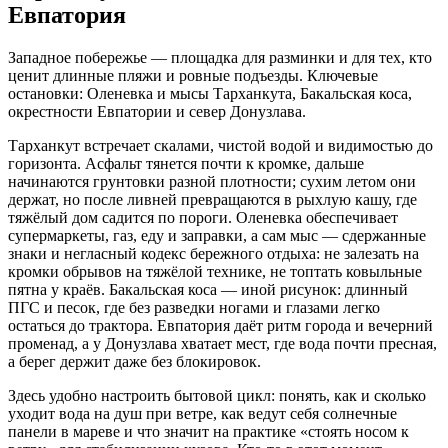
Евпатория
Западное побережье — площадка для разминки и для тех, кто
ценит длинные пляжи и ровные подъезды. Ключевые
остановки: Оленевка и мысы Тарханкута, Бакальская коса,
окрестности Евпатории и север Донузлава.
Тарханкут встречает скалами, чистой водой и видимостью до
горизонта. Асфальт тянется почти к кромке, дальше
начинаются грунтовки разной плотности; сухим летом они
держат, но после ливней превращаются в рыхлую кашу, где
тяжёлый дом садится по пороги. Оленевка обеспечивает
супермаркеты, газ, еду и заправки, а сам мыс — сдержанные
знаки и негласный кодекс бережного отдыха: не залезать на
кромки обрывов на тяжёлой технике, не топтать ковыльные
пятна у краёв. Бакальская коса — иной рисунок: длинный
ПГС и песок, где без разведки ногами и глазами легко
остаться до трактора. Евпатория даёт ритм города и вечерний
променад, а у Донузлава хватает мест, где вода почти пресная,
а берег держит даже без блокировок.
Здесь удобно настроить бытовой цикл: понять, как и сколько
уходит вода на душ при ветре, как ведут себя солнечные
панели в мареве и что значит на практике «стоять носом к