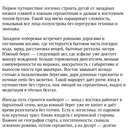
Первое путешествие логично строить дугой от западных
низких пляжей к южным серпантинам и дальше к восточным
тихим бухтам. Такой ход мягко наращивает сложность,
показывая все лица полуострова без перегрузки техники и
экипажа.
Западное побережье встречает ровными дорогами и
песчаными косами, где тестируется бытовая часть поездки:
вода, заряд, расстановка вещей, бытовые ритуалы лагеря.
Южный берег — следующий акт, где асфальт уже диктует
манеру вождения: больше торможения двигателем, меньше
самоуверенности на виражах, аккуратность с габаритами и
выносом хвоста при манёврах. Восток замыкает кольцо
степью и базальтовыми берегами, даря длинные горизонты и
ночные небо без засветки. Такой маршрут даёт ритм: вход в
путешествие без стресса, пик эмоций на серпантинах, выдох и
медитация в тёплых бухтах.
Иногда путь строится наоборот — заход с востока работает в
бархатный сезон, когда южный берег уже не кипит и даёт
время разогнаться без толчеи. Есть и логистика: от паромов
или крупных трасс ближе входить с керченской стороны.
Важнее не география старта, а постепенность: сначала
освоение режима, потом серпантин, а на десерт — долгие