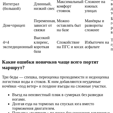
Максимальный
Сложнее на
Интеграл
Длинный,
в
комфорт
южных
(большой)
низкий свес
д
стоянок
улицах
т
Б
Переменная,
Можно
Манёвры и
г
Дом+прицеп
зависит от
оставлять быт
развороты
р
связки
на базе
сложнее
в
Высокий
Т
4×4
клиренс,
Спокойствие
Избыточен на
г
экспедиционный
короткая
на ПГС и косах
асфальте
п
база
Какие ошибки новичков чаще всего портят
маршрут?
Три беды — спешка, переоценка проходимости и недооценка
логистики воды и стоков. К ним добавляются неудачные
ночёвки «под ветер» и поздние въезды на сложные участки.
Въезд на неизвестный пляж в сумерках без разведки
ногами.
Долгая езда на тормозах на спусках юга вместо
торможения двигателем.
Попытка «вытянуть» по песку без снижения давления и