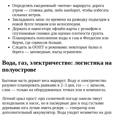
Определять ежедневный «мотив» маршрута: дорога
утром — стоянка днём, либо наоборот, чтобы избегать
сильных ветров.
Закладывать запас по времени на разведку подъездов к
новой бухте пешком или велосипедом.
Держать в навигаторе офлайн-карты с рельефом и
спутниковые снимки для оценки плотности грунта.
Планировать пополнение воды и газа в Феодосии или
Керчи, где сервисов больше.
Следить за ООПТ и режимами: некоторые балки и
берега — заповедные, въезд ограничен.
Вода, газ, электричество: логистика на
полуострове
Бытовая часть держит весь маршрут. Воду и электричество
разумно планировать рывками в 2–3 дня, газ — с запасом,
слив — только на оборудованных точках или в кемпингах.
Летний цикл прост: при солнечной погоде панели тянут
холодильник и насос, но в пасмурные дни и под густыми
деревьями юга лучше иметь резерв — генератор или
дополнительный аккумулятор. Вода уходит незаметно на душ