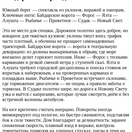
Южный берег — спектакль из уклонов, виражей и панорам.
Ключевые нити: Байдарские ворота — Форос — Ялта —
Алушта — Рыбачье — Приветное — Судак — Новый Свет.
Это не место для спешки. Дорожное полотно здесь доброе, но
коварное для тяжёлых кузовов: уклоны тянут вниз, трафик
часто плотный, а обочины не прощают самонадеянных
траекторий. Байдарские ворота — ворота в театральную
декорацию: из долины выныриваешь к обрыву, где море
внезапно делит горизонт пополам. Ниже — Форос с тесными
карманами и резкой сменой ветра у ступеней скал. Ялта и
Алушта требуют городской дисциплины и поиска стоянок не
впритык к набережным, а на проверенных карманах и
площадках выше. Рыбачье и Приветное встречают склонами,
где торможение двигателем — не опция, а правило заботы о
тормозах. В Судаке полотно шире, но дорога к Новому Свету
узка и вьётся с капризами, которые лучше смотреть днём и без
встречной колонны автобусов.
На юге критично считать инерцию. Повороты иногда
мимикрируют под пологие, но быстро сжимаются, подставляя
бок к силе тяжести. Дом благодарит за деликатность: заранее
сниженная скорость, плавный вход в виражи, контроль
температуры тормозов на длинных спусках, паузы в тени на