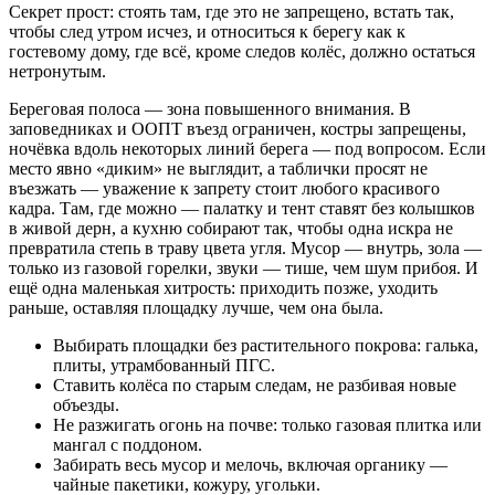
Секрет прост: стоять там, где это не запрещено, встать так,
чтобы след утром исчез, и относиться к берегу как к
гостевому дому, где всё, кроме следов колёс, должно остаться
нетронутым.
Береговая полоса — зона повышенного внимания. В
заповедниках и ООПТ въезд ограничен, костры запрещены,
ночёвка вдоль некоторых линий берега — под вопросом. Если
место явно «диким» не выглядит, а таблички просят не
въезжать — уважение к запрету стоит любого красивого
кадра. Там, где можно — палатку и тент ставят без колышков
в живой дерн, а кухню собирают так, чтобы одна искра не
превратила степь в траву цвета угля. Мусор — внутрь, зола —
только из газовой горелки, звуки — тише, чем шум прибоя. И
ещё одна маленькая хитрость: приходить позже, уходить
раньше, оставляя площадку лучше, чем она была.
Выбирать площадки без растительного покрова: галька,
плиты, утрамбованный ПГС.
Ставить колёса по старым следам, не разбивая новые
объезды.
Не разжигать огонь на почве: только газовая плитка или
мангал с поддоном.
Забирать весь мусор и мелочь, включая органику —
чайные пакетики, кожуру, угольки.