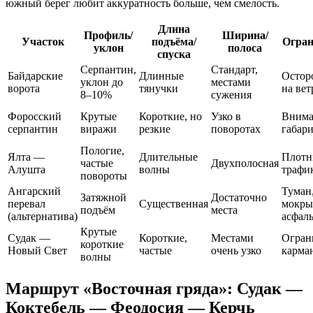
южный берег любит аккуратность больше, чем смелость.
Длина
Профиль/
Ширина/
Участок
подъёма/
Огра
уклон
полоса
спуска
Серпантин,
Стандарт,
Байдарские
Длинные
Остор
уклон до
местами
ворота
тянучки
на вет
8–10%
сужения
Форосский
Крутые
Короткие, но
Узко в
Внима
серпантин
виражи
резкие
поворотах
габар
Пологие,
Ялта —
Длительные
Плот
частые
Двухполосная
Алушта
волны
трафи
повороты
Ангарский
Туман
Затяжной
Достаточно
перевал
Существенная
мокры
подъём
места
(альтернатива)
асфаль
Крутые
Судак —
Короткие,
Местами
Огран
короткие
Новый Свет
частые
очень узко
карма
волны
Маршрут «Восточная гряда»: Судак —
Коктебель — Феодосия — Керчь