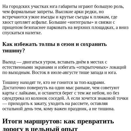
На городских участках юга габариты играют большую роль,
чем формальные запреты. Высокие арки редки, но
встречаются узкие въезды и крутые съезды к пляжам, где
хвост цепляет асфальт. Большие «интегралы» и связки с
прицепом безопаснее парковать на верхних площадках, а вниз
спускаться налегке.
Как избежать толпы в сезон и сохранить
тишину?
Выход — двигаться утром, вставать днём в местах с
естественными экранами и избегать «открыточных» локаций
по выходным. Восток в июле-августе тише запада и юга.
Тишину находят те, кто не гонится за топ-кадрами.
Достаточно повернуть на один мыс раньше, чем советуют
карты с лайками, и останется берег с тем же небом, но без
саундтрека из колонок соседей. А если хочется знаковой точки
— приходить к закату, уходить на рассвете, оставляя
остальной день тем, кому важен праздник, а не тишина.
Итоги маршрутов: как превратить
дорогу в цельный опыт