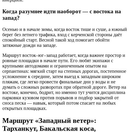
Когда разумнее идти наоборот — с востока на
запад?
Осенью и в начале зимы, когда восток тише и суше, а южный
берег без летнего трафика, вход с керченской стороны даёт
спокойный старт. Весной такой ход помогает обойти
затяжные дожди на западе.
Маршрут восток–юг–запад работает, когда важнее простор и
ровные площадки в начале пути. Его любят экипажи с
крупными автодомами и ограниченным опытом на
серпантинах: мягкий старт на степных дорогах, постепенное
усложнение к середине, затем выезд к западным широким
пляжам, где легко провести финальные дни у воды и не
думать о сложных разворотах при обратной дороге. Ветер на
востоке, конечно, бодрит, но именно тут учится дисциплина
парковки кузовом против порывов и подбор закрытий от
сноса песка — навык, который потом спасает на любых
открытых площадках.
Маршрут «Западный ветер»:
Тарханкут, Бакальская коса,