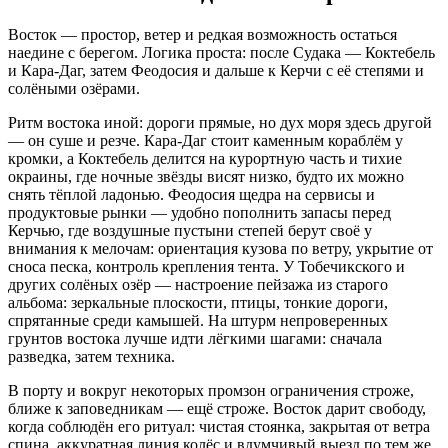
Восток — простор, ветер и редкая возможность остаться
наедине с берегом. Логика проста: после Судака — Коктебель
и Кара-Даг, затем Феодосия и дальше к Керчи с её степями и
солёными озёрами.
Ритм востока иной: дороги прямые, но дух моря здесь другой
— он суше и резче. Кара-Даг стоит каменным кораблём у
кромки, а Коктебель делится на курортную часть и тихие
окраины, где ночные звёзды висят низко, будто их можно
снять тёплой ладонью. Феодосия щедра на сервисы и
продуктовые рынки — удобно пополнить запасы перед
Керчью, где воздушные пустыни степей берут своё у
внимания к мелочам: ориентация кузова по ветру, укрытие от
сноса песка, контроль крепления тента. У Тобечикского и
других солёных озёр — настроение пейзажа из старого
альбома: зеркальные плоскости, птицы, тонкие дороги,
спрятанные среди камышей. На штурм непроверенных
грунтов востока лучше идти лёгкими шагами: сначала
разведка, затем техника.
В порту и вокруг некоторых промзон ограничения строже,
ближе к заповедникам — ещё строже. Восток дарит свободу,
когда соблюдён его ритуал: чистая стоянка, закрытая от ветра
спина, аккуратная линия колёс и вдумчивый выезд по тем же