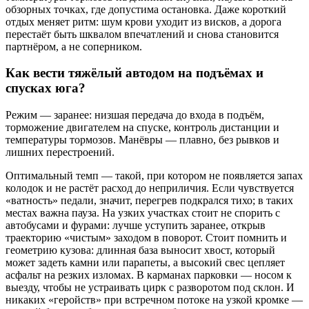
обзорных точках, где допустима остановка. Даже короткий
отдых меняет ритм: шум крови уходит из висков, а дорога
перестаёт быть шквалом впечатлений и снова становится
партнёром, а не соперником.
Как вести тяжёлый автодом на подъёмах и
спусках юга?
Режим — заранее: низшая передача до входа в подъём,
торможение двигателем на спуске, контроль дистанции и
температуры тормозов. Манёвры — плавно, без рывков и
лишних перестроений.
Оптимальный темп — такой, при котором не появляется запах
колодок и не растёт расход до неприличия. Если чувствуется
«ватность» педали, значит, перегрев подкрался тихо; в таких
местах важна пауза. На узких участках стоит не спорить с
автобусами и фурами: лучше уступить заранее, открыв
траекторию «чистым» заходом в поворот. Стоит помнить и
геометрию кузова: длинная база выносит хвост, который
может задеть камни или парапеты, а высокий свес цепляет
асфальт на резких изломах. В карманах парковки — носом к
выезду, чтобы не устраивать цирк с разворотом под склон. И
никаких «геройств» при встречном потоке на узкой кромке —