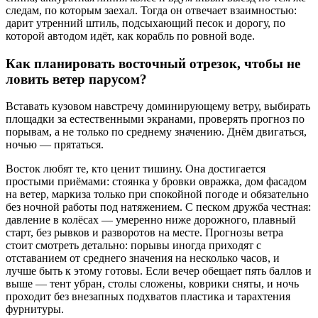
следам, по которым заехал. Тогда он отвечает взаимностью:
дарит утренний штиль, подсыхающий песок и дорогу, по
которой автодом идёт, как корабль по ровной воде.
Как планировать восточный отрезок, чтобы не
ловить ветер парусом?
Вставать кузовом навстречу доминирующему ветру, выбирать
площадки за естественными экранами, проверять прогноз по
порывам, а не только по среднему значению. Днём двигаться,
ночью — прятаться.
Восток любят те, кто ценит тишину. Она достигается
простыми приёмами: стоянка у бровки овражка, дом фасадом
на ветер, маркиза только при спокойной погоде и обязательно
без ночной работы под натяжением. С песком дружба честная:
давление в колёсах — умеренно ниже дорожного, плавный
старт, без рывков и разворотов на месте. Прогнозы ветра
стоит смотреть детально: порывы иногда приходят с
отставанием от среднего значения на несколько часов, и
лучше быть к этому готовы. Если вечер обещает пять баллов и
выше — тент убран, столы сложены, коврики сняты, и ночь
проходит без внезапных подхватов пластика и тарахтения
фурнитуры.