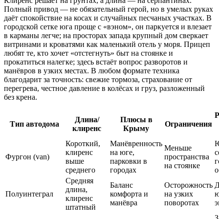
Клиренс решает на грунтах, а длина — на серпантинах.
Полный привод — не обязательный герой, но в умелых руках
даёт спокойствие на косах и случайных песчаных участках. В
городской сетке юга проще с «вэном», он паркуется и влезает
в карманы легче; на просторах запада крупный дом сверкает
витринами и кроватями как маленький отель у моря. Прицеп
любят те, кто хочет «отстегнуть» быт на стоянке и
прокатиться налегке; здесь встаёт вопрос разворотов и
манёвров в узких местах. В любом формате техника
благодарит за точность: свежие тормоза, страхование от
перегрева, честное давление в колёсах и груз, разложенный
без крена.
Р
Длина/
Плюсы в
Тип автодома
Ограничения
клиренс
Крыму
Короткий,
Манёвренность
Меньше
клиренс
на юге,
с
Фургон (van)
пространства
выше
парковки в
г
на стоянке
среднего
городах
о
Средняя
Баланс
Осторожность
Д
длина,
Полуинтеграл
комфорта и
на узких
ю
клиренс
манёвра
поворотах
э
штатный
З