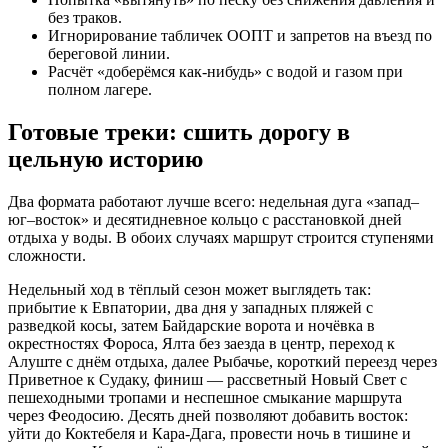
без траков.
Игнорирование табличек ООПТ и запретов на въезд по
береговой линии.
Расчёт «доберёмся как-нибудь» с водой и газом при
полном лагере.
Готовые треки: сшить дорогу в
цельную историю
Два формата работают лучше всего: недельная дуга «запад–
юг–восток» и десятидневное кольцо с расстановкой дней
отдыха у воды. В обоих случаях маршрут строится ступенями
сложности.
Недельный ход в тёплый сезон может выглядеть так:
прибытие к Евпатории, два дня у западных пляжей с
разведкой косы, затем Байдарские ворота и ночёвка в
окрестностях Фороса, Ялта без заезда в центр, переход к
Алуште с днём отдыха, далее Рыбачье, короткий переезд через
Приветное к Судаку, финиш — рассветный Новый Свет с
пешеходными тропами и неспешное смыкание маршрута
через Феодосию. Десять дней позволяют добавить восток:
уйти до Коктебеля и Кара-Дага, провести ночь в тишине и