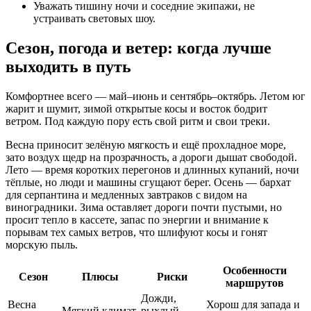
Уважать тишину ночи и соседние экипажи, не
устраивать световых шоу.
Сезон, погода и ветер: когда лучше
выходить в путь
Комфортнее всего — май–июнь и сентябрь–октябрь. Летом юг
жарит и шумит, зимой открытые косы и восток бодрит
ветром. Под каждую пору есть свой ритм и свои треки.
Весна приносит зелёную мягкость и ещё прохладное море,
зато воздух щедр на прозрачность, а дороги дышат свободой.
Лето — время коротких перегонов и длинных купаний, ночи
тёплые, но люди и машины сгущают берег. Осень — бархат
для серпантина и медленных завтраков с видом на
виноградники. Зима оставляет дороги почти пустыми, но
просит тепло в кассете, запас по энергии и внимание к
порывам тех самых ветров, что шлифуют косы и гонят
морскую пыль.
Особенности
Сезон
Плюсы
Риски
маршрутов
Дожди,
Весна
Хорош для запада и
Мягкий климат,
рыхлый