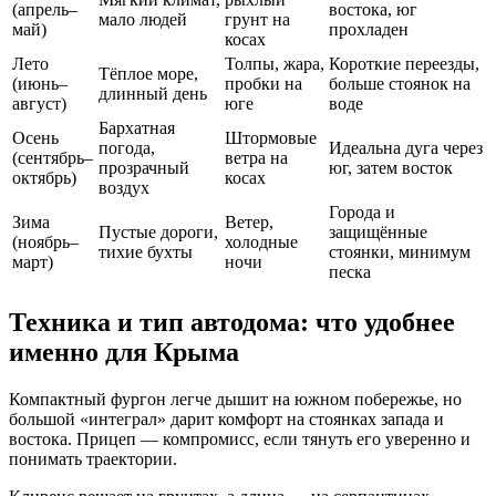
(апрель–
востока, юг
мало людей
грунт на
май)
прохладен
косах
Лето
Толпы, жара,
Короткие переезды,
Тёплое море,
(июнь–
пробки на
больше стоянок на
длинный день
август)
юге
воде
Бархатная
Осень
Штормовые
погода,
Идеальна дуга через
(сентябрь–
ветра на
прозрачный
юг, затем восток
октябрь)
косах
воздух
Города и
Зима
Ветер,
Пустые дороги,
защищённые
(ноябрь–
холодные
тихие бухты
стоянки, минимум
март)
ночи
песка
Техника и тип автодома: что удобнее
именно для Крыма
Компактный фургон легче дышит на южном побережье, но
большой «интеграл» дарит комфорт на стоянках запада и
востока. Прицеп — компромисс, если тянуть его уверенно и
понимать траектории.