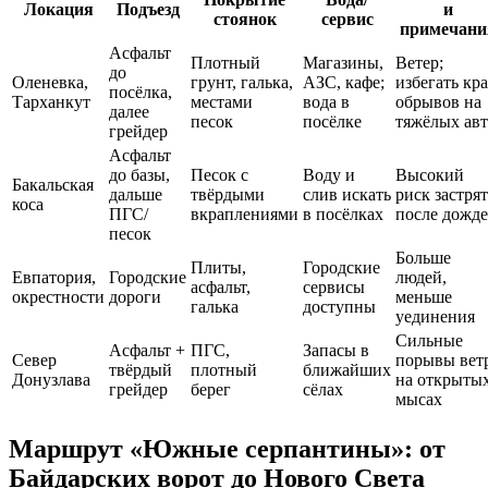
Локация
Подъезд
и
стоянок
сервис
примечани
Асфальт
Плотный
Магазины,
Ветер;
до
Оленевка,
грунт, галька,
АЗС, кафе;
избегать кра
посёлка,
Тарханкут
местами
вода в
обрывов на
далее
песок
посёлке
тяжёлых ав
грейдер
Асфальт
до базы,
Песок с
Воду и
Высокий
Бакальская
дальше
твёрдыми
слив искать
риск застрят
коса
ПГС/
вкраплениями
в посёлках
после дожд
песок
Больше
Плиты,
Городские
Евпатория,
Городские
людей,
асфальт,
сервисы
окрестности
дороги
меньше
галька
доступны
уединения
Сильные
Асфальт +
ПГС,
Запасы в
Север
порывы вет
твёрдый
плотный
ближайших
Донузлава
на открыты
грейдер
берег
сёлах
мысах
Маршрут «Южные серпантины»: от
Байдарских ворот до Нового Света